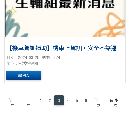
【機車駕訓補助】機車上駕訓，安全不靠運
日期 : 2024-03-25
點閱 : 274
單位 : 生活輔導組
更多訊息
第一
上一
1
2
3
4
5
6
下一
最後一
頁
頁
頁
頁