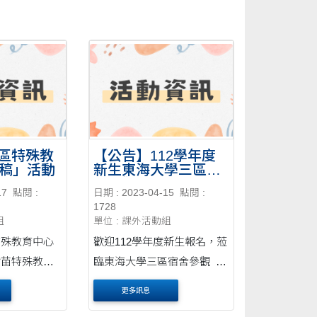
區特殊教
【公告】112學年度
徵稿」活動
新生東海大學三區宿
舍參觀 OPEN DAY
17
點閱 :
日期 : 2023-04-15
點閱 :
活動&報名資訊
1728
組
單位 : 課外活動組
特殊教育中心
歡迎112學年度新生報名，蒞
竹苗特殊教
臨東海大學三區宿舍參觀
稿，預定112
推開宿舍大門，搶先感受東
更多訊息
請各位專家學
海校園生活的美好 東海大學