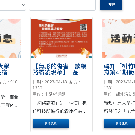
搜尋
大學
【無形的傷害—談網
轉知「桃竹
生宿舍
路霸凌現象】--品德
育第41期
教育宣導講座
點閱 : 910
日期 : 2023-04-18
點閱 :
日期 : 2023-04-
1330
1381
單位 : 生活輔導組
單位 : 課外活動
度學生宿舍
「網路霸凌」是一種使用數
轉知中原大學
下載PDF
位科技所進行的霸凌行為，
所發行之『桃
它可以發生在社群媒體、傳
育』第41 期徵
更多訊息
更多訊息
訊平台、遊戲平台和手機。
年7月出刊，敬