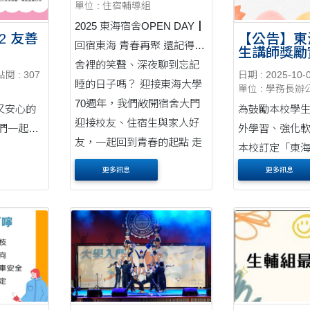
單位 : 住宿輔導組
2025 東海宿舍OPEN DAY┃
2 友善
【公告】東
回宿東海 青春再聚 還記得宿
生講師獎勵
舍裡的笑聲、深夜聊到忘記
法-114年
點閱 : 307
日期 : 2025-10-
會議通過實
睡的日子嗎？ 迎接東海大學
單位 : 學務長辦
70週年，我們敞開宿舍大門
又安心的
為鼓勵本校學
迎接校友、住宿生與家人好
們一起來
外學習、強化
友，一起回到青春的起點 走
本校訂定「東
走一趟宿舍，重溫故事、....
師獎勵實施辦
更多訊息
更多訊息
會議通過後正