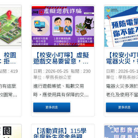
要」，從自己
成為更安全的
】校園
【校安小叮嚀】虛擬
【校安小叮
：拒絕
遊戲交易要留意，別
電器火災，
讓風險找上你
起
點閱 : 419
日期 : 2026-05-25
點閱 : 230
日期 : 2026-05-
單位 : 學務長辦公室
單位 : 學務長辦
的有這麼
進行遊戲帳號、點數交易
電器火災多源
校園常見
時，應使用具有保障的交易
老化及使用不
平台，避免私下交易或提供
用電習慣，並
更多訊息
更多訊息
帳號密碼給他人。若對方要
設備，共同維
求購買點數卡、拍攝序號、
以下一起了解
登入不明網站，或以帳號驗
火災！
【活動資訊】115學
年度新生宿舍參觀開
證、解除鎖定等理由要求付