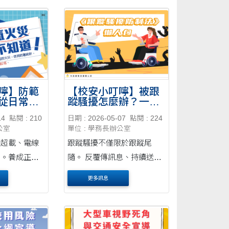
做起，讓網路
地方。
嚀】防範
【校安小叮嚀】被跟
從日常做
蹤騷擾怎麼辦？一篇
看懂跟騷法
14
點閱 : 210
日期 : 2026-05-07
點閱 : 224
公室
單位 : 學務長辦公室
於超載、電線
跟蹤騷擾不僅限於跟蹤尾
當。養成正確
隨。 反覆傳訊息、持續送
定期檢查電器
禮、散布隱私……只要違反
更多訊息
護住宿安全。
他人意願，都可能構成騷
如何預防電器
擾。 保護自己，也尊重他
人，讓我們一起認識《跟蹤
騷擾防制法》！