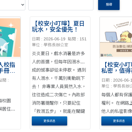
搜尋
【校安小叮嚀】夏日
玩水，安全優先！
日期 : 2026-06-19
點閱 : 151
單位 : 學務長辦公室
炎炎夏日，戲水消暑是許多
人的首選，但每年因溺水造
入校指
【校安小叮
成的憾事卻從未停歇。 遇到
手冊上
私密，值得
有人溺水，千萬別衝動跳下
點閱 :
日期 : 2026-06-
去！ 非專業人員貿然入水，
單位 : 學務長辦
往往造成二次傷亡。內政部
每個人都有保
海校園
消防署提醒你，只要記住
權利。 在網路
與居住環
「救溺五步」，就能在關鍵
他人的私密影
需要注意
時....
法，更會在對
更多訊息
更多訊息
以癒合的傷。 