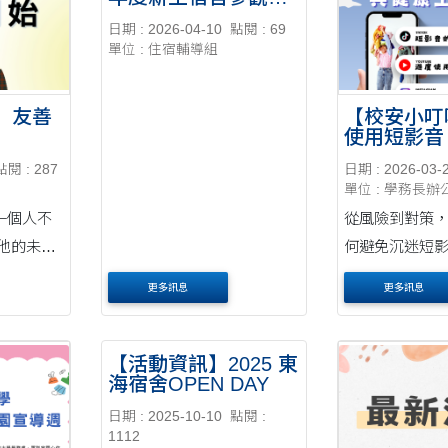
放日導覽活動
款，務必提高警覺。多一分
日期 : 2026-04-10
點閱 : 69
單位 : 住宿輔導組
查證，少....
】友善
【校安小叮
使用短影音
對策
點閱 : 287
日期 : 2026-03-
單位 : 學務長辦
一個人不
從風險到對策
他的未
何避免沉迷短
更多訊息
更多訊息
【活動資訊】2025 東
海宿舍OPEN DAY
日期 : 2025-10-10
點閱 :
1112