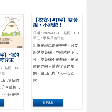
【校安小叮嚀】雙黃
線，不能越！
日期 : 2026-06-15
點閱 : 191
單位 : 學務長辦公室
無論是超車還是迴轉，只要
跨越雙黃線，危險就在下一
嚀】你的
秒。雙黃線不是裝飾，是保
被尊重
命的界線。請遵守交通規
17
點閱 : 140
則，讓自己與他人平安回
公室
護自己隱私的
家。
上分享或轉傳
像，不只是違
方心裡留下難
更多訊息
記住「5不4