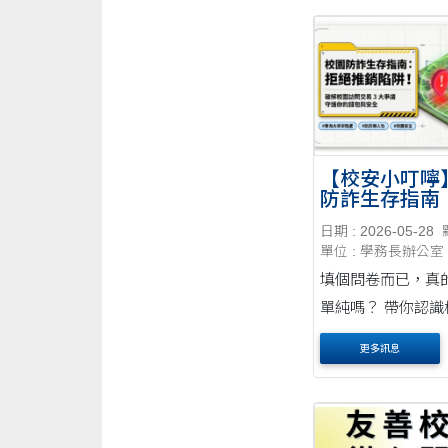
【校安小叮嚀
防詐生存指南
推銷陷阱！
日期 : 2026-05-28
單位 : 學務長辦公室
填個問卷而已，真
單純嗎？ 帶你認識
推銷與詐騙套路！
更多訊息