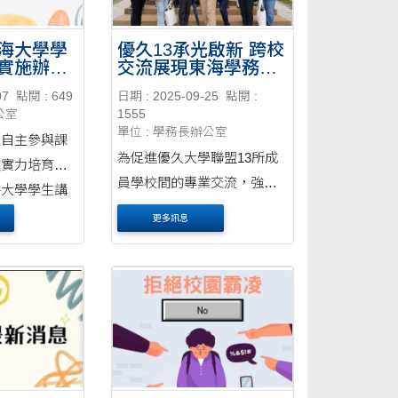
海大學學
優久13承光啟新 跨校
實施辦
交流展現東海學務領
5月7日行政
航力
07
點閱 : 649
日期 : 2025-09-25
點閱 :
施
公室
1555
單位 : 學務長辦公室
生自主參與課
為促進優久大學聯盟13所成
軟實力培育，
員學校間的專業交流，強化
海大學學生講
學生事務管理與輔導效能，
法」，經行政
更多訊息
聯盟於114年8月11日下午假
式公布實施。
東海大學銘賢堂舉辦「學生
事務與輔導工作經驗交流研
習活動」。