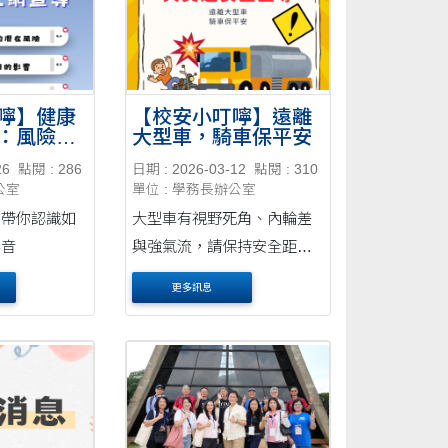
嚀】健康
【校安小叮嚀】遠離
：風險與
大型車，騎車保平安
26
點閱 : 286
日期 : 2026-03-12
點閱 : 310
公室
單位 : 學務長辦公室
，帶你認識如
大型車有視野死角、內輪差
影音
與強氣流，請保持安全距
離！
更多訊息