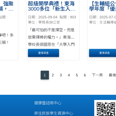
】強颱
超級開學典禮！東海
【生輔組公
襲，請
3000多位「新生入
學年度「優
準備！
門」爆棚宛如演唱會
獲獎名單
點閱 :
日期 : 2025-09-04
點閱 : 903
日期 : 2025-07-
校長張國恩鼓勵新東
單位 : 學務長辦公室
單位 : 生活輔導
海人勇敢揮棒：「AI
不是敵人，勇敢上場
「最可怕的不是揮空，而是
才是勝利」
嚀吧！多
放棄揮棒的權力。」東海大
災損！
學校長張國恩在「大學入門
之夜」上，面對3000多名大
更多訊息
更多訊息
一新鮮人，以棒球精神結合
AI世代的挑戰，勉勵新生別
怕失敗。他強調，AI不是敵
1
2
3
4
5
6
下一頁
最後
人，而是最佳隊友，善用它
就能在人....
健康暨諮商中心
原住民族學生資源中心