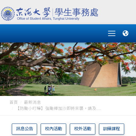
首頁
最新消息
【防颱小叮嚀】強颱樺加沙即將來襲，請及....
訊息公告
校內活動
校外活動
訓練課程