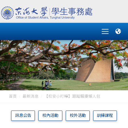
首頁
最新消息
【校安小叮嚀】跟蹤騷擾懶人包
訊息公告
校內活動
校外活動
訓練課程