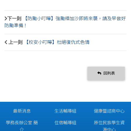
下一則
【防颱小叮嚀】強颱樺加沙即將來襲，請及早做好
防颱準備！
上一則
【校安小叮嚀】杜絕復仇式色情
回列表
最新消息
生活輔導組
健康暨諮商中心
學務長辦公室 簡
住宿輔導組
原住民族學生資
介
源中心