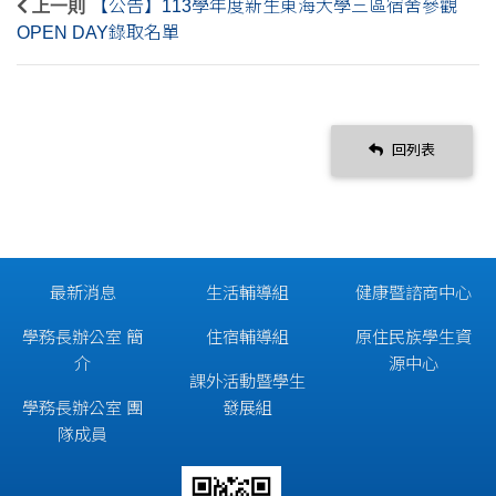
上一則
【公告】113學年度新生東海大學三區宿舍參觀
OPEN DAY錄取名單
回列表
最新消息
生活輔導組
健康暨諮商中心
學務長辦公室 簡
住宿輔導組
原住民族學生資
介
源中心
課外活動暨學生
學務長辦公室 團
發展組
隊成員