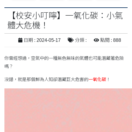
【校安小叮嚀】一氧化碳：小氣
體大危機！
日期 : 2024-05-17
分類 :
點閱 : 888
你曾經想過，空氣中的一種無色無味的氣體也可能潛藏著危險
嗎？
沒錯，就是那個鮮為人知卻潛藏巨大危害的
一氧化碳
！