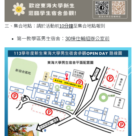
三、集合地點：請於活動前
10分鐘
至集合地點報到
第一教學區男生宿舍：
30棟住輔組辦公室前