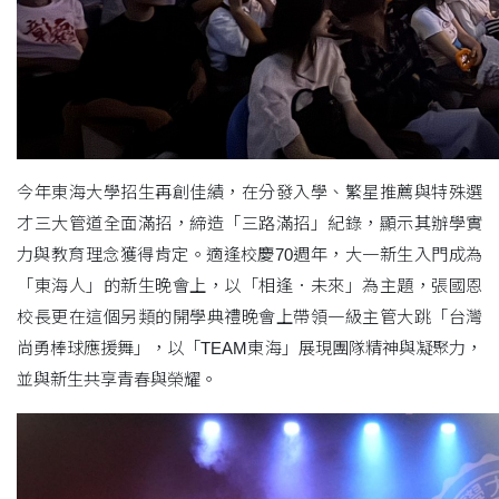
今年東海大學招生再創佳績，在分發入學、繁星推薦與特殊選
才三大管道全面滿招，締造「三路滿招」紀錄，顯示其辦學實
力與教育理念獲得肯定。適逢校慶70週年，大一新生入門成為
「東海人」的新生晚會上，以「相逢．未來」為主題，張國恩
校長更在這個另類的開學典禮晚會上帶領一級主管大跳「台灣
尚勇棒球應援舞」，以「TEAM東海」展現團隊精神與凝聚力，
並與新生共享青春與榮耀。