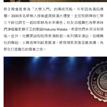
新生晚會是東海「大學入門」的傳統亮點，今年因為滿招爆
棚。3000多名新鮮人座無虛席擠滿大禮堂，主任牧師陳尚仁帶
三千餘位師生一起向耶穌為未來禱告；校友合唱團也為學弟妹
們演唱電影獅子王的歌曲Hakuna Matata，希望他們未來沒有煩
惱。此外，社團更由啦啦隊表演掀起一系列精采演出，從韓舞
社的舞蹈、火舞音樂到創意展演，將現場氣氛推至最高潮，為
新生打造難忘的青春之夜。