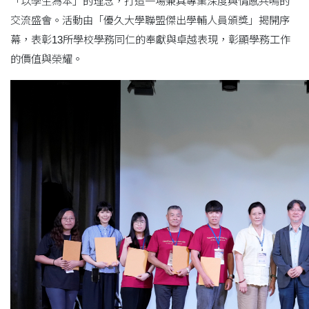
「以學生為本」的理念，打造一場兼具專業深度與情感共鳴的
交流盛會。活動由「優久大學聯盟傑出學輔人員頒獎」揭開序
幕，表彰13所學校學務同仁的奉獻與卓越表現，彰顯學務工作
的價值與榮耀。