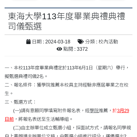
東海大學113年度畢業典禮典禮
司儀甄選
日期 : 2024-03-18
分類 : 校內活動
點閱 : 3372
一、本校113年度畢業典禮定於113年6月1日（星期六）舉行，
擬甄選典禮司儀2名。
二、報名條件：獲學院推薦本校具主持經驗非應屆畢業之在校
生。
三、甄選方式：
(一)請有意願同學填寫附件報名表，經
學院
推薦，
於
3月29
日前
，將報名表送至生活輔導組。
(二)由主辦單位成立甄選小組，採面試方式，請報名同學親
自上臺朗讀主辦單位文稿，由甄選小組進行評分，擇優選出2