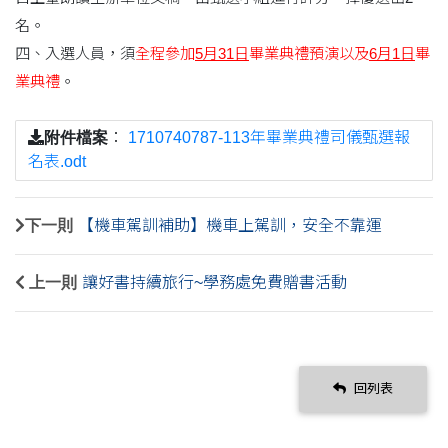
名。
四、入選人員，須
全程參加
5月31日
畢業典禮預演以及
6月1日
畢
業典禮
。
附件檔案
：
1710740787-113年畢業典禮司儀甄選報
名表.odt
下一則
【機車駕訓補助】機車上駕訓，安全不靠運
上一則
讓好書持續旅行~學務處免費贈書活動
回列表