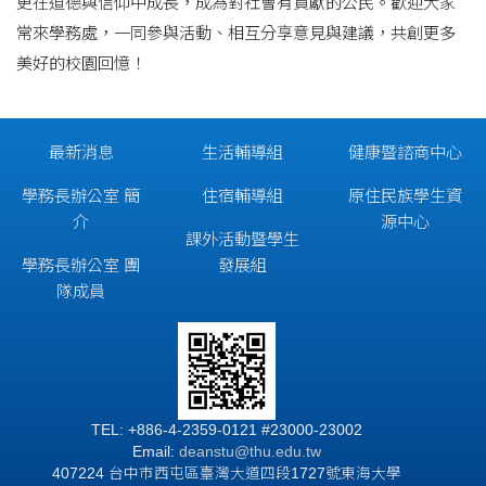
更在道德與信仰中成長，成為對社會有貢獻的公民。歡迎大家
常來學務處，一同參與活動、相互分享意見與建議，共創更多
美好的校園回憶！
最新消息
生活輔導組
健康暨諮商中心
學務長辦公室 簡
住宿輔導組
原住民族學生資
介
源中心
課外活動暨學生
學務長辦公室 團
發展組
隊成員
TEL: +886-4-2359-0121 #23000-23002
Email:
deanstu@thu.edu.tw
407224 台中市西屯區臺灣大道四段1727號東海大學