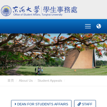
首頁
About Us
Student Appeals
DEAN FOR STUDENTS AFFAIRS
STAFF