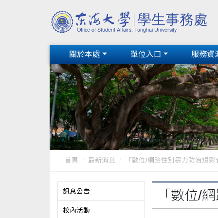
關於本處
單位入口
服務資
首頁
最新消息
「數位/網路性別暴力防治短影音暨
訊息公告
「數位/
校內活動