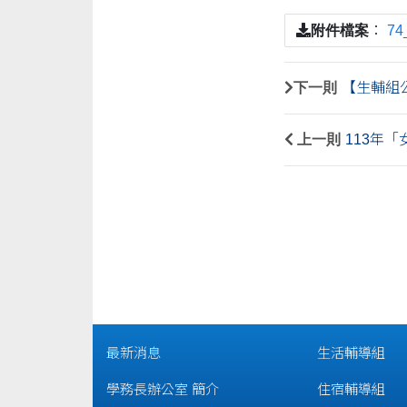
附件檔案
：
74
下一則
【生輔組公
上一則
113年
最新消息
生活輔導組
學務長辦公室 簡介
住宿輔導組