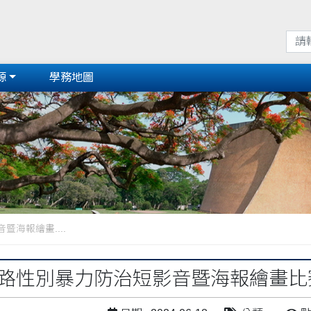
源
學務地圖
海報繪畫....
網路性別暴力防治短影音暨海報繪畫比