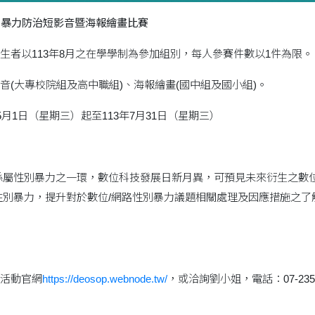
性別暴力防治短影音暨海報繪畫比賽
生者以113年8月之在學學制為參加組別，每人參賽件數以1件為限。
音(大專校院組及高中職組)、海報繪畫(國中組及國小組)。
5月1日（星期三）起至113年7月31日（星期三）
係屬性別暴力之一環，數位科技發展日新月異，可預見未來衍生之數
性別暴力，提升對於數位/網路性別暴力議題相關處理及因應措施之
活動官網
https://deosop.webnode.tw/
，或洽詢劉小姐，電話：07-23