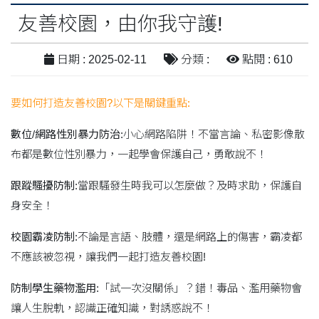
友善校園，由你我守護!
日期 : 2025-02-11
分類 :
點閱 : 610
要如何打造友善校園?以下是關鍵重點:
數位/網路性別暴力防治:
小心網路陷阱！不當言論、私密影像散
布都是數位性別暴力，一起學會保護自己，勇敢說不！
跟蹤騷擾防制:
當跟騷發生時我可以怎麼做？及時求助，保護自
身安全！
校園霸凌防制:
不論是言語、肢體，還是網路上的傷害，霸凌都
不應該被忽視，讓我們一起打造友善校園!
防制學生藥物濫用:
「試一次沒關係」？錯！毒品、濫用藥物會
讓人生脫軌，認識正確知識，對誘惑說不！