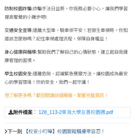
防制校園詐騙:
詐騙手法日益新，你我務必要小心，讓我們學習
提高警覺的小撇步吧!
交通安全宣導:
遠離大型車，騎車保平安！若發生車禍時，你知
道該怎麼辦嗎？記住車禍處理流程，保障自身權益！
身心健康與輔導:
幫助我們了解自己的心情狀態，建立起自我健
康管理的習慣。
學生校園安全:
遠離危險、認識緊急應變方法，讓校園成為最安
心的學習環境！你的安全，我們一起守護！
想了解更多嗎？歡迎閱讀詳細簡報，掌握完整資訊！
附件檔案
：
128_113-2東海大學友善校園週.pdf
下一則
【校安小叮嚀】校園跟蹤騷擾零容忍！