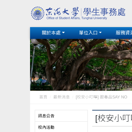
關於本處
單位入口
服務資
首頁
最新消息
[校安小叮嚀] 跟毒品SAY NO
訊息公告
[校安小叮嚀
校內活動