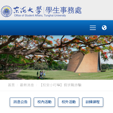
首頁
最新消息
【校安小叮嚀】假求職詐騙
訊息公告
校內活動
校外活動
訓練課程