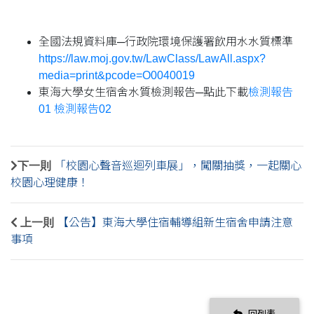
全國法規資料庫─行政院環境保護署飲用水水質標準
https://law.moj.gov.tw/LawClass/LawAll.aspx?
media=print&pcode=O0040019
東海大學女生宿舍水質檢測報告─點此下載
檢測報告
01
檢測報告02
下一則
「校園心聲音巡迴列車展」，闖關抽獎，一起關心
校園心理健康！
上一則
【公告】東海大學住宿輔導組新生宿舍申請注意
事項
回列表