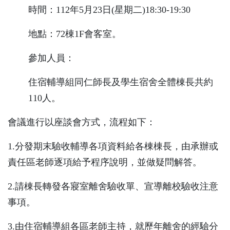
時間：
112
年
5
月
23
日
(
星期二
)18:30-19:30
地點：
72
棟
1F
會客室。
參加人員：
住宿輔導組同仁師長及學生宿舍全體棟長共約
110
人。
會議進行以座談會方式，流程如下：
1.
分發期末驗收輔導各項資料給各棟棟長，由承辦或
責任區老師逐項給予程序說明，並做疑問解答。
2.
請棟長轉發各寢室離舍驗收單、宣導離校驗收注意
事項。
3.
由住宿輔導組各區老師主持，就歷年離舍的經驗分