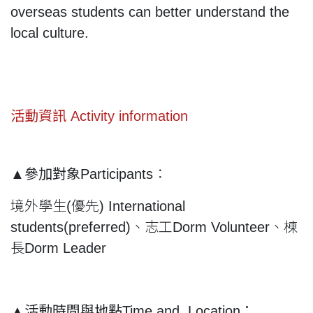
overseas students can better understand the
local culture.
活動資訊 Activity information
▲
參加對象Participants
：
境外學生(優先) International
students(preferred)、志工Dorm Volunteer、棟
長Dorm Leader
▲
活動時間與地點Time and Location：