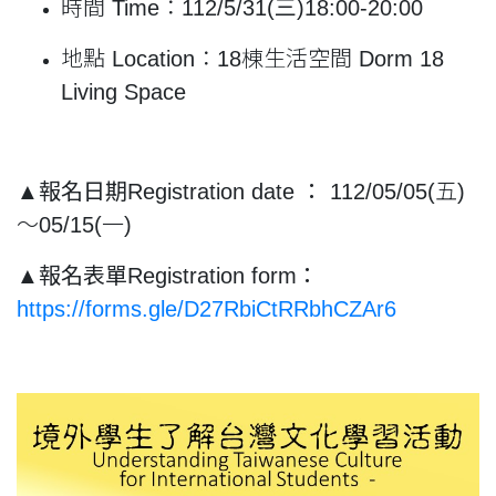
時間 Time：112/
5/31(三)18:00-20:00
地點 Location：18棟生活空間 Dorm 18
Living Space
▲
報名日期Registration date ：
112/05/05(五)
～05/15(一)
▲
報名表單Registration form：
https://forms.gle/D27RbiCtRRbhCZAr6