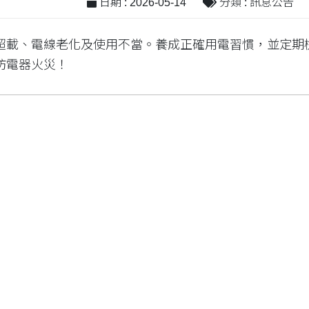
日期 : 2026-05-14
分類 : 訊息公告
超載、電線老化及使用不當。養成正確用電習慣，並定期
防電器火災！