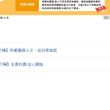
叮嚀】防範電器火災，從日常做起
叮嚀】友善校園 從心開始