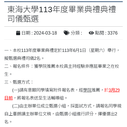
東海大學113年度畢業典禮典禮
司儀甄選
日期 : 2024-03-18
分類 :
點閱 : 3376
一、本校113年度畢業典禮定於113年6月1日（星期六）舉行，
擬甄選典禮司儀2名。
二、報名條件：獲學院推薦本校具主持經驗非應屆畢業之在校
生。
三、甄選方式：
(一)請有意願同學填寫附件報名表，經
學院
推薦，
於
3月29
日前
，將報名表送至生活輔導組。
(二)由主辦單位成立甄選小組，採面試方式，請報名同學親
自上臺朗讀主辦單位文稿，由甄選小組進行評分，擇優選出2
名。