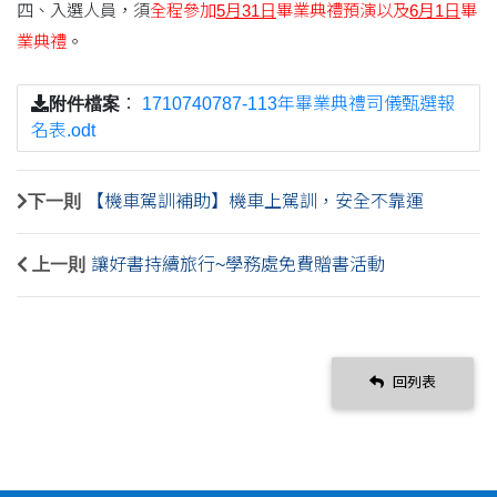
四、入選人員，須
全程參加
5月31日
畢業典禮預演以及
6月1日
畢
業典禮
。
附件檔案
：
1710740787-113年畢業典禮司儀甄選報
名表.odt
下一則
【機車駕訓補助】機車上駕訓，安全不靠運
上一則
讓好書持續旅行~學務處免費贈書活動
回列表