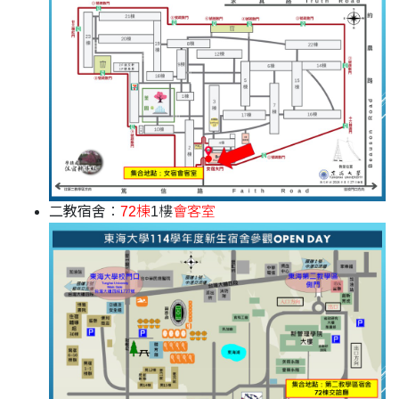
二教宿舍
：
72棟
1樓
會客室