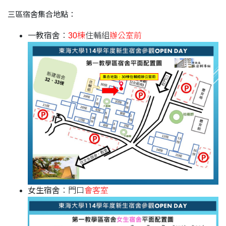
三區宿舍集合地點：
一教宿舍
：
30棟
住輔組
辦公室前
女生宿舍
：門口
會客室