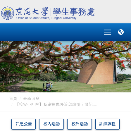
首頁
最新消息
【校安小叮嚀】私密影像外流怎麼辦？謹記....
訊息公告
校內活動
校外活動
訓練課程